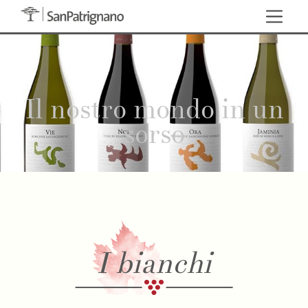
Il nostro mondo in un
sorso
I bianchi