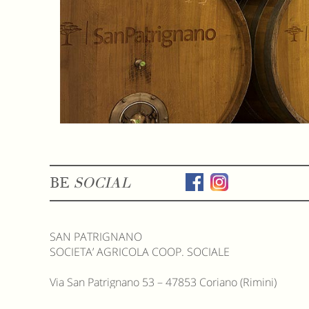
BE
SOCIAL
SAN PATRIGNANO
SOCIETA’ AGRICOLA COOP. SOCIALE
Via San Patrignano 53 – 47853 Coriano (Rimini)