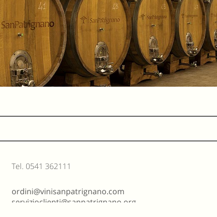
Tel. 0541 362111
ordini@vinisanpatrignano.com
servizioclienti@sanpatrignano.org