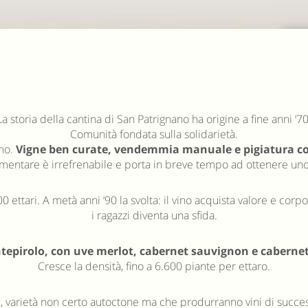
a storia della cantina di San Patrignano ha origine a fine anni 
Comunità fondata sulla solidarietà.
ano.
Vigne ben curate, vendemmia manuale e pigiatura con i
erimentare è irrefrenabile e porta in breve tempo ad ottenere u
0 ettari. A metà anni ‘90 la svolta: il vino acquista valore e corp
i ragazzi diventa una sfida.
epirolo, con uve merlot, cabernet sauvignon e cabernet 
Cresce la densità, fino a 6.600 piante per ettaro.
, varietà non certo autoctone ma che produrranno vini di succ