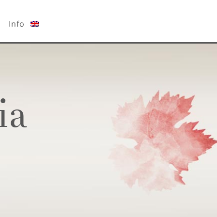
Info
ia