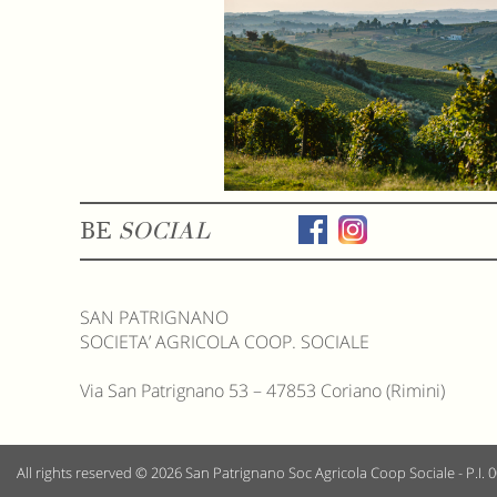
BE
SOCIAL
SAN PATRIGNANO
SOCIETA’ AGRICOLA COOP. SOCIALE
Via San Patrignano 53 – 47853 Coriano (Rimini)
All rights reserved © 2026
San Patrignano Soc Agricola Coop Sociale - P.I.