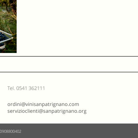
Tel. 0541 362111
ordini@vinisanpatrignano.com
servizioclienti@sanpatrignano.org
 00908800402