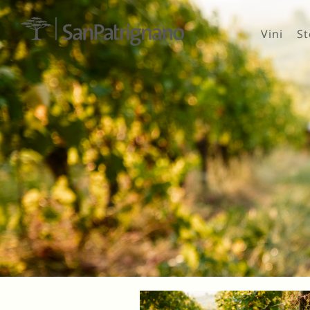
Vini
St